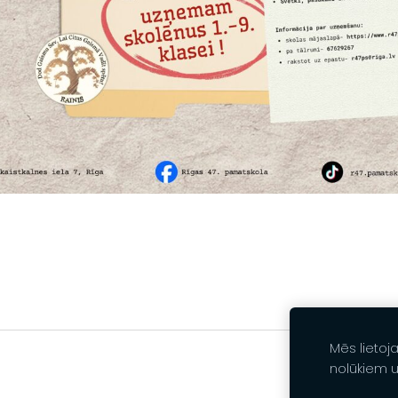
Mēs lietoj
nolūkiem 