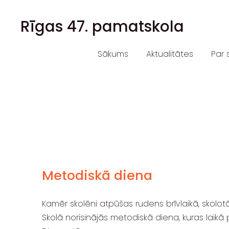
Rīgas 47. pamatskola
Sākums
Aktualitātes
Par 
Metodiskā diena
Kamēr skolēni atpūšas rudens brīvlaikā, skolotā
Skolā norisinājās metodiskā diena, kuras laik