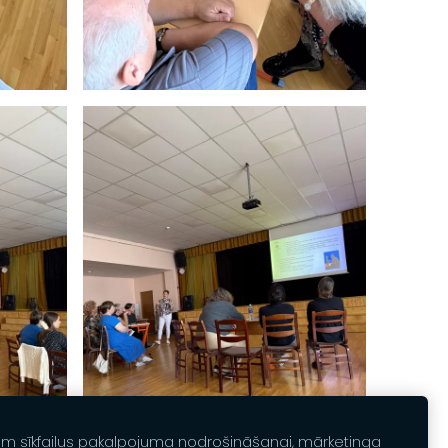
am sīkfailus pakalpojuma nodrošināšanai, mārketinga