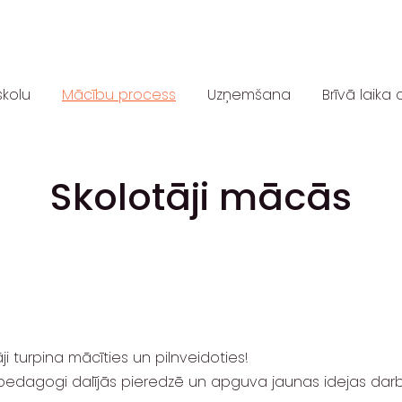
skolu
Mācību process
Uzņemšana
Brīvā laika 
Skolotāji mācās
ji turpina mācīties un pilnveidoties!
ā pedagogi dalījās pieredzē un apguva jaunas idejas dar