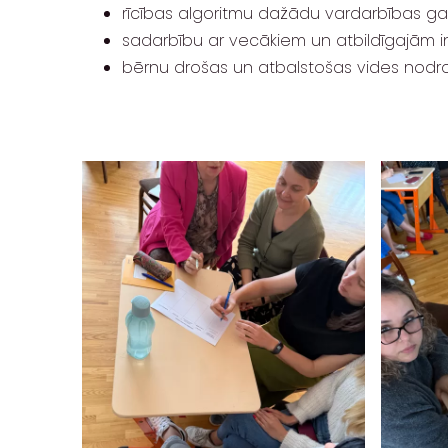
rīcības algoritmu dažādu vardarbības ga
sadarbību ar vecākiem un atbildīgajām in
bērnu drošas un atbalstošas vides nodr