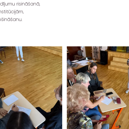
dījumu risināšanā,
stitūcijām,
ošināšanu.