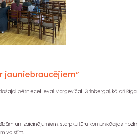
ar jauniebraucējiem”
adošajai pētniecei Ievai Margevičai-Grinbergai, kā arī Rīg
bām un izaicinājumiem, starpkultūru komunikācijas nozīmi
m valstīm.