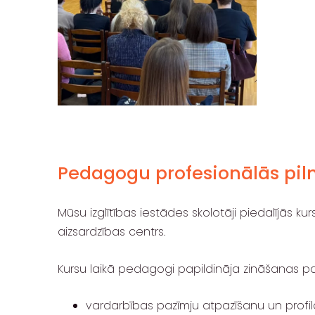
Pedagogu profesionālās piln
Mūsu izglītības iestādes skolotāji piedalījās
kur
aizsardzības centrs
.
Kursu laikā pedagogi papildināja zināšanas pa
vardarbības pazīmju atpazīšanu un profila