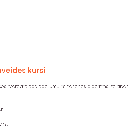
veides kursi
sos “Vardarbības gadījumu risināšanas algoritms izglītība
r:
ksi,