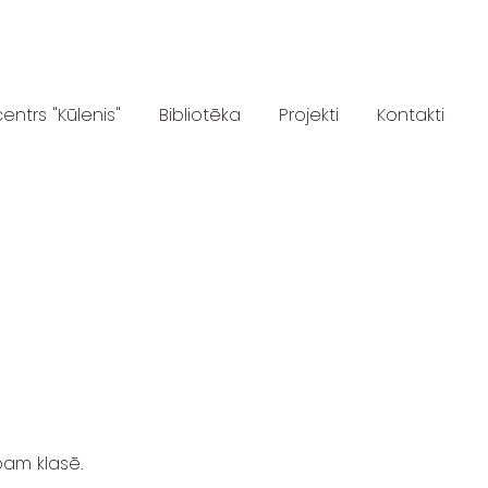
centrs "Kūlenis"
Bibliotēka
Projekti
Kontakti
bam klasē.