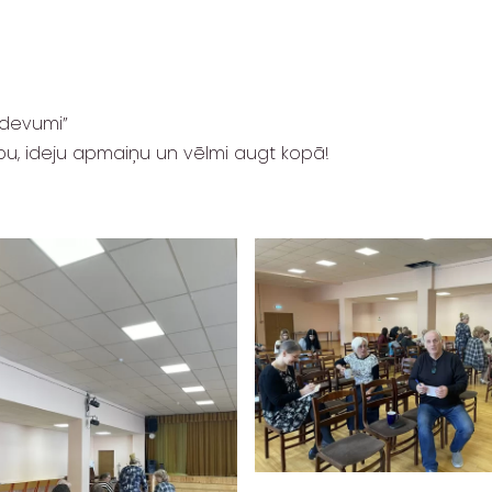
zdevumi”
bu, ideju apmaiņu un vēlmi augt kopā!