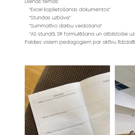
Dienas tēmas:
“Excel koplietošanas dokumentos”
“Stundas uzbūve”
“Summatīvo darbu veidošana”
“AS stundā, SR formulēšana un atbilstošie u
Paldies visiem pedagogiem par aktīvu līdzdalī