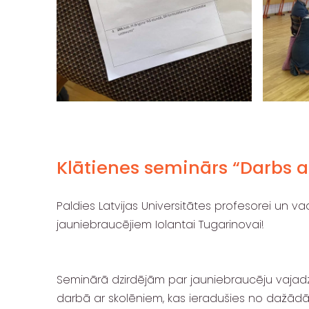
Klātienes seminārs “Darbs 
Paldies Latvijas Universitātes profesorei un v
jauniebraucējiem Iolantai Tugarinovai!
Seminārā dzirdējām par jauniebraucēju vajadzī
darbā ar skolēniem, kas ieradušies no dažādā